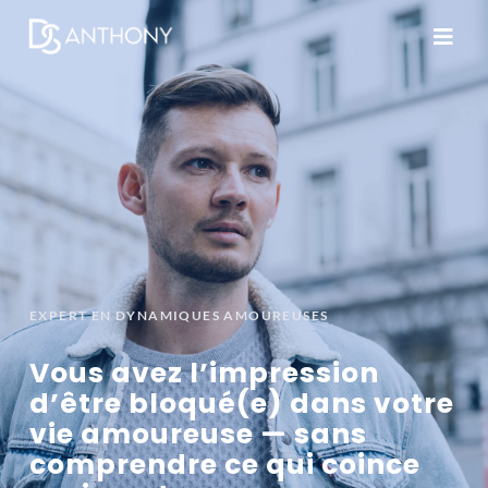
EXPERT EN DYNAMIQUES AMOUREUSES
Vous avez l’impression
d’être bloqué(e) dans votre
vie amoureuse — sans
comprendre ce qui coince