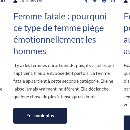
Anthony DS
Femme fatale : pourquoi
F
ce type de femme piège
p
émotionnellement les
a
hommes
a
Il y a des femmes qui attirent.Et puis, il y a celles qui
Be
captivent, troublent, obsèdent parfois. La femme
qua
e
fatale appartient à cette seconde catégorie. Elle ne
dis
ne
laisse jamais vraiment indifférent. Elle déclenche
par
quelque chose de plus intense qu’un simple…
sem
vou
En savoir plus