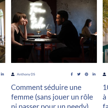
Anthony DS
Comment séduire une
1
femme (sans jouer un rôle
à
ni passer pour un needy)
f