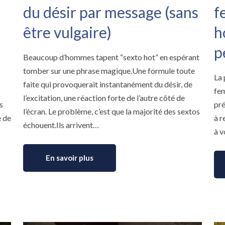
du désir par message (sans
f
être vulgaire)
h
p
Beaucoup d’hommes tapent “sexto hot” en espérant
tomber sur une phrase magique.Une formule toute
La 
faite qui provoquerait instantanément du désir, de
fem
l’excitation, une réaction forte de l’autre côté de
s
pré
l’écran. Le problème, c’est que la majorité des sextos
e de
à r
échouent.Ils arrivent…
à v
En savoir plus