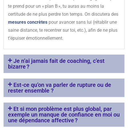
te prend pour un « plan B », tu auras au moins la
certitude de ne plus perdre ton temps. On discutera des
mesures concrètes
pour avancer sans lui (rétablir une
saine distance, te recentrer sur toi, etc.), afin de ne plus
t’épuiser émotionnellement.
Je n’ai jamais fait de coaching, c’est
bizarre ?
Est-ce qu’on va parler de rupture ou de
rester ensemble ?
Et si mon problème est plus global, par
exemple un manque de confiance en moi ou
une dépendance affective ?