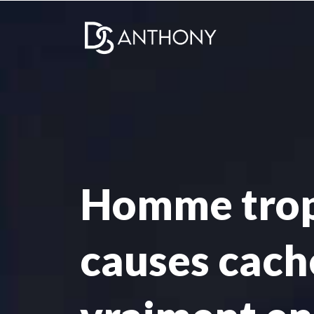
Homme trop g
causes caché