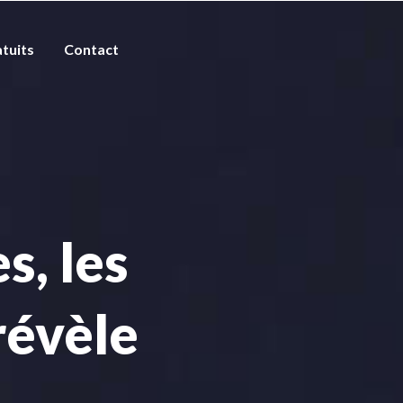
tuits
Contact
s, les
révèle