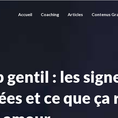
Accueil
Coaching
Articles
Contenus Gra
entil : les signe
es et ce que ça 